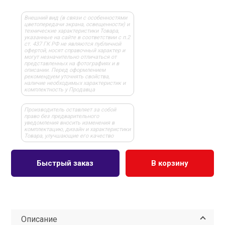
Внешний вид (в связи с особенностями
цветопередачи экрана, освещенности) и
технические характеристики Товара,
указанные на сайте в соответствии с п.2
ст. 437 ГК РФ не являются публичной
офертой, носят справочный характер и
могут незначительно отличаться от
представленных на фотографиях и в
описании. Перед оформлением
рекомендуем уточнять свойства,
наличие необходимых характеристик и
комплектность у Продавца
Производитель оставляет за собой
право без предварительного
уведомления вносить изменения в
комплектацию, дизайн и характеристики
Товара, улучшающие его качество
Быстрый заказ
В корзину
Описание