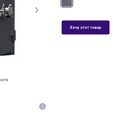
Хочу этот товар
сота