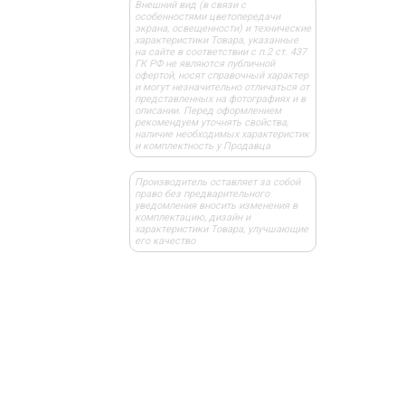
Внешний вид (в связи с
особенностями цветопередачи
экрана, освещенности) и технические
характеристики Товара, указанные
на сайте в соответствии с п.2 ст. 437
ГК РФ не являются публичной
офертой, носят справочный характер
и могут незначительно отличаться от
представленных на фотографиях и в
описании. Перед оформлением
рекомендуем уточнять свойства,
наличие необходимых характеристик
и комплектность у Продавца
Производитель оставляет за собой
право без предварительного
уведомления вносить изменения в
комплектацию, дизайн и
характеристики Товара, улучшающие
его качество