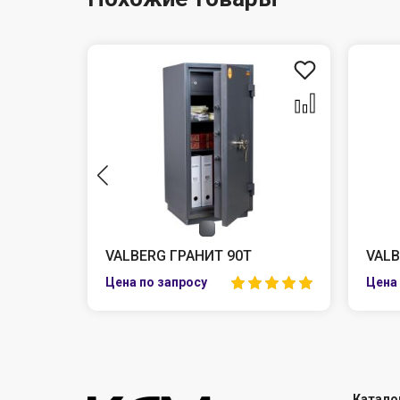
L
VALBERG ГРАНИТ 90Т
VALB
Катало