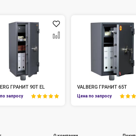
ERG ГРАНИТ 90Т EL
VALBERG ГРАНИТ 65Т
г
О компании
Покуп