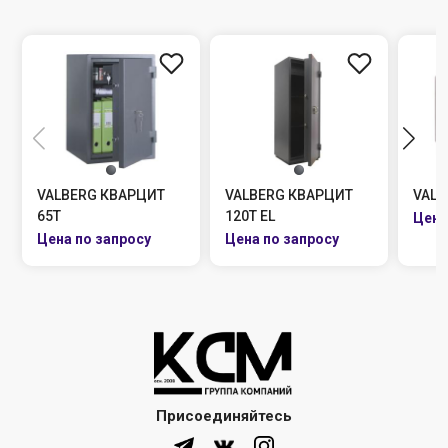
VALBERG КВАРЦИТ
VALBERG КВАРЦИТ
VALB
65Т
120Т EL
Присоединяйтесь