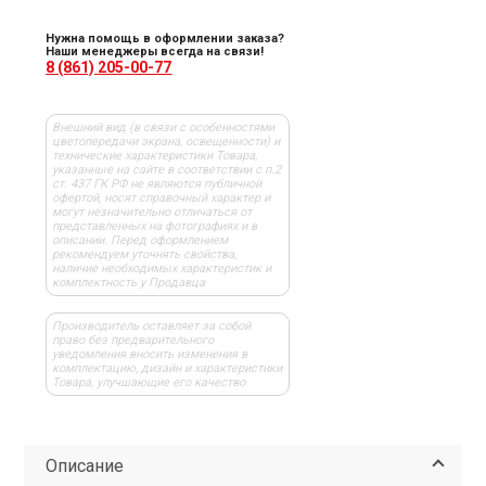
Нужна помощь в оформлении заказа?
Наши менеджеры всегда на связи!
8 (861) 205-00-77
Внешний вид (в связи с особенностями
цветопередачи экрана, освещенности) и
технические характеристики Товара,
указанные на сайте в соответствии с п.2
ст. 437 ГК РФ не являются публичной
офертой, носят справочный характер и
могут незначительно отличаться от
представленных на фотографиях и в
описании. Перед оформлением
рекомендуем уточнять свойства,
наличие необходимых характеристик и
комплектность у Продавца
Производитель оставляет за собой
право без предварительного
уведомления вносить изменения в
комплектацию, дизайн и характеристики
Товара, улучшающие его качество
Описание