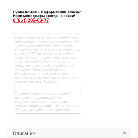
Нужна помощь в оформлении заказа?
Наши менеджеры всегда на связи!
8 (861) 205-00-77
Внешний вид (в связи с особенностями
цветопередачи экрана, освещенности) и
технические характеристики Товара,
указанные на сайте в соответствии с п.2
ст. 437 ГК РФ не являются публичной
офертой, носят справочный характер и
могут незначительно отличаться от
представленных на фотографиях и в
описании. Перед оформлением
рекомендуем уточнять свойства,
наличие необходимых характеристик и
комплектность у Продавца
Производитель оставляет за собой
право без предварительного
уведомления вносить изменения в
комплектацию, дизайн и характеристики
Товара, улучшающие его качество
Описание