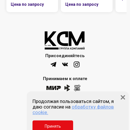
Присоединяйтесь
Принимаем к оплате
Продолжая пользоваться сайтом, я
8 (861) 205-00-77
даю согласие на
обработку файлов
cookie.
Звонок бесплатный
Принять
Пн-пт 9:00 - 18:00