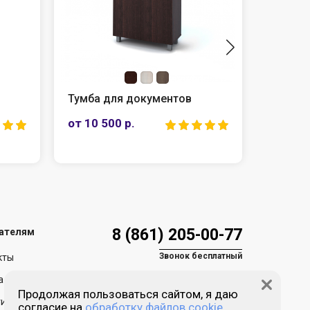
Стол офисный факсовый
Шкаф 
комбин
от 7 350 р.
от 20 7
8 (861) 205-00-77
ателям
Звонок бесплатный
кты
а и доставка
Продолжая пользоваться сайтом, я даю
ия и возврат
согласие на
обработку файлов cookie.
Пн-пт 9:00 - 18:00