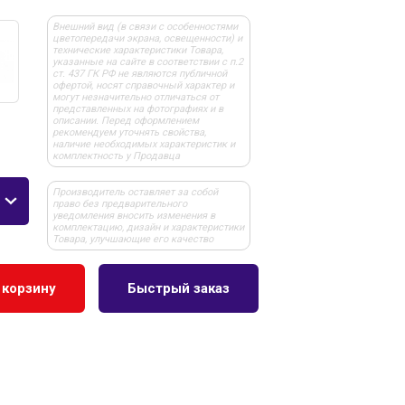
Внешний вид (в связи с особенностями
цветопередачи экрана, освещенности) и
технические характеристики Товара,
указанные на сайте в соответствии с п.2
ст. 437 ГК РФ не являются публичной
офертой, носят справочный характер и
могут незначительно отличаться от
представленных на фотографиях и в
описании. Перед оформлением
рекомендуем уточнять свойства,
наличие необходимых характеристик и
комплектность у Продавца
Производитель оставляет за собой
право без предварительного
уведомления вносить изменения в
комплектацию, дизайн и характеристики
Товара, улучшающие его качество
 корзину
Быстрый заказ