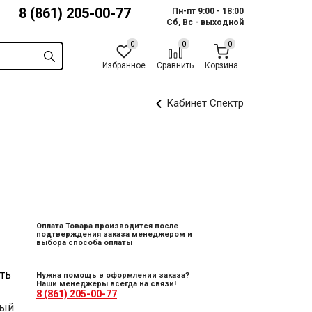
8 (861) 205-00-77
Пн-пт 9:00 - 18:00
Сб, Вс - выходной
Избранное
Сравнить
Корзина
Кабинет Спектр
Оплата Товара производится после
подтверждения заказа менеджером и
выбора способа оплаты
ть
Нужна помощь в оформлении заказа?
Наши менеджеры всегда на связи!
8 (861) 205-00-77
ный