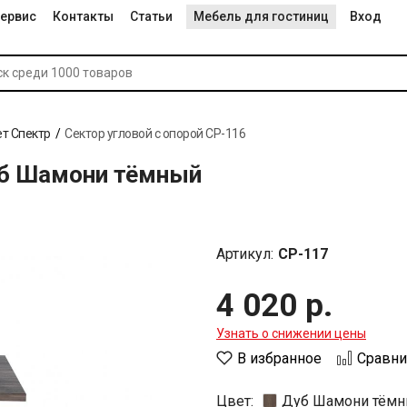
ервис
Контакты
Статьи
Мебель для гостиниц
Вход
т Спектр
Сектор угловой с опорой СР-116
уб Шамони тёмный
Артикул:
СР-117
4 020 р.
Узнать о снижении цены
В избранное
Сравни
Цвет:
Дуб Шамони тём