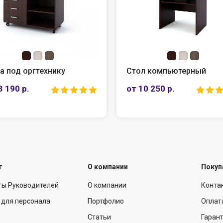
 компьютерный
Тумба для документов
0 250 р.
от 10 500 р.
г
О компании
Покуп
ты Руководителей
О компании
Конта
 для персонала
Портфолио
Оплат
Статьи
Гарант