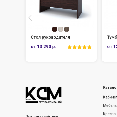
Тумба под оргтехнику
Стол
от 13 190 р.
от 1
Катало
Кабине
Мебель
Кресла
Присоединяйтесь