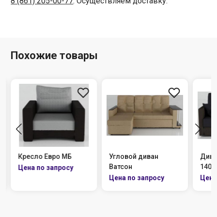
8 (861) 205-00-77
. Осуществляем доставку.
Похожие товары
 Евро МБ
Угловой диван
Диван Аккордеон
Ватсон
140 МБ