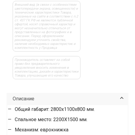
Внешний вид (в связи с особенностями
цветопередачи экрана, освещенности) и
технические характеристики Товара,
указанные на сайте в соответствии с п.2
ст. 437 ГК РФ не являются публичной
офертой, носят справочный характер и
могут незначительно отличаться от
представленных на фотографиях и в
описании. Перед оформлением
рекомендуем уточнять свойства,
наличие необходимых характеристик и
комплектность у Продавца
Производитель оставляет за собой
право без предварительного
уведомления вносить изменения в
комплектацию, дизайн и характеристики
Товара, улучшающие его качество
Описание
Общий габарит: 2800х1100х800 мм.
Спальное место: 2200Х1500 мм.
Механизм: еврокнижка