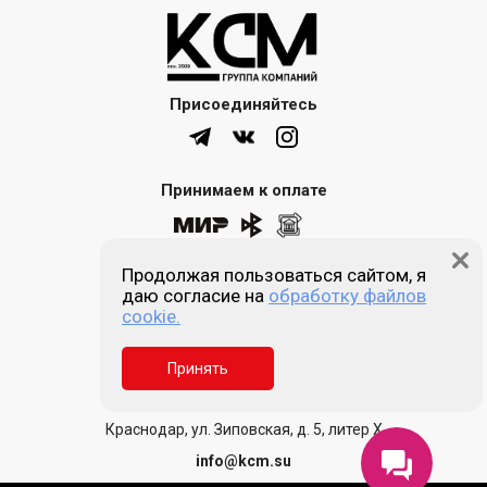
Присоединяйтесь
Принимаем к оплате
Продолжая пользоваться сайтом, я
8 (861) 205-00-77
даю согласие на
обработку файлов
cookie.
Звонок бесплатный
Принять
Пн-пт 9:00 - 18:00
Сб, Вс - выходной
Краснодар, ул. Зиповская, д. 5, литер Х
info@kcm.su