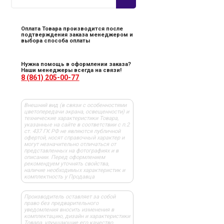
Оплата Товара производится после
подтверждения заказа менеджером и
выбора способа оплаты
Нужна помощь в оформлении заказа?
Наши менеджеры всегда на связи!
8 (861) 205-00-77
Внешний вид (в связи с особенностями
цветопередачи экрана, освещенности) и
технические характеристики Товара,
указанные на сайте в соответствии с п.2
ст. 437 ГК РФ не являются публичной
офертой, носят справочный характер и
могут незначительно отличаться от
представленных на фотографиях и в
описании. Перед оформлением
рекомендуем уточнять свойства,
наличие необходимых характеристик и
комплектность у Продавца
Производитель оставляет за собой
право без предварительного
уведомления вносить изменения в
комплектацию, дизайн и характеристики
Товара, улучшающие его качество