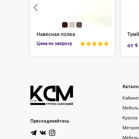
в
Навесная полка
Тумб
от 9
Катало
Кабине
Мебель
Кресла
Присоединяйтесь
Металл
Мебель 