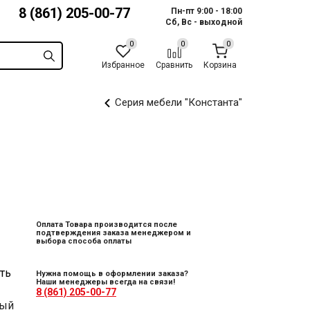
8 (861) 205-00-77
Пн-пт 9:00 - 18:00
Сб, Вс - выходной
Избранное
Сравнить
Корзина
Серия мебели "Константа"
Оплата Товара производится после
подтверждения заказа менеджером и
выбора способа оплаты
ть
Нужна помощь в оформлении заказа?
Наши менеджеры всегда на связи!
8 (861) 205-00-77
ный