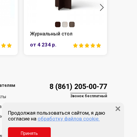
Журнальный стол
Антрес
от 4 234 р.
от 3 30
8 (861) 205-00-77
ателям
Звонок бесплатный
кты
а и доставка
Продолжая пользоваться сайтом, я даю
ия и возврат
согласие на
обработку файлов cookie.
Пн-пт 9:00 - 18:00
Сб, Вс - выходной
и
Принять
Краснодар, ул. Зиповская,
ика обработки