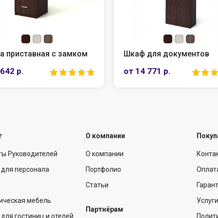
а приставная с замком
Шкаф для документов
 642 р.
от 14 771 р.
г
О компании
Покуп
ты Руководителей
О компании
Конта
 для персонала
Портфолио
Оплат
Статьи
Гарант
ическая мебель
Услуг
Партнёрам
для гостиниц и отелей
Полит