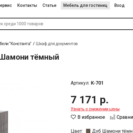
ервис
Контакты
Статьи
Мебель для гостиниц
Вход
бели "Константа"
Шкаф для документов
 Шамони тёмный
Артикул:
К-701
7 171 р.
Узнать о снижении цены
В избранное
Сравни
Цвет:
Дуб Шамони тём