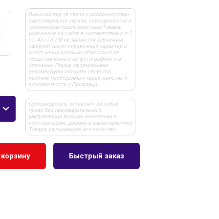
Внешний вид (в связи с особенностями
цветопередачи экрана, освещенности) и
технические характеристики Товара,
указанные на сайте в соответствии с п.2
ст. 437 ГК РФ не являются публичной
офертой, носят справочный характер и
могут незначительно отличаться от
представленных на фотографиях и в
описании. Перед оформлением
рекомендуем уточнять свойства,
наличие необходимых характеристик и
комплектность у Продавца
Производитель оставляет за собой
право без предварительного
уведомления вносить изменения в
комплектацию, дизайн и характеристики
Товара, улучшающие его качество
 корзину
Быстрый заказ